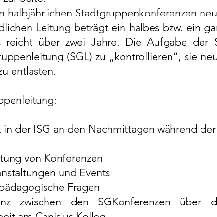
n halbjährlichen
Stadtgruppenkonferenzen
neu
dlichen Leitung beträgt ein halbes bzw. ein ga
rs reicht über zwei Jahre. Die Aufgabe der 
gruppenleitung (SGL) zu „kontrollieren“, sie n
zu entlasten.
ppenleitung:
z in der ISG an den Nachmittagen während de
itung von Konferenzen
ranstaltungen und Events
r pädagogische Fragen
enz zwischen den SGKonferenzen über die
eit am Canisius Kolleg.