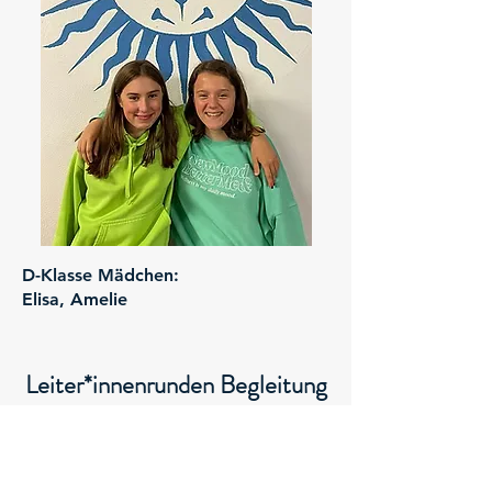
D-Klasse Mädchen:
Elisa, Amelie
Leiter*innenrunden Begleitung
(Lrb's) 21
Die LeiRu'21 wird von Carl und Polly
begleitet